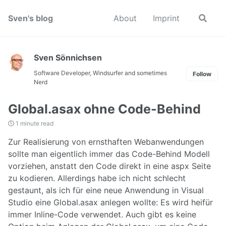
Skip
Skip
Skip
to
to
to
Sven's blog
About
Imprint
Toggle
search
primary
content
footer
navigation
Sven Sönnichsen
Software Developer, Windsurfer and sometimes
Follow
Nerd
Global.asax ohne Code-Behind
1 minute read
Zur Realisierung von ernsthaften Webanwendungen
sollte man eigentlich immer das Code-Behind Modell
vorziehen, anstatt den Code direkt in eine aspx Seite
zu kodieren. Allerdings habe ich nicht schlecht
gestaunt, als ich für eine neue Anwendung in Visual
Studio eine Global.asax anlegen wollte: Es wird heifür
immer Inline-Code verwendet. Auch gibt es keine