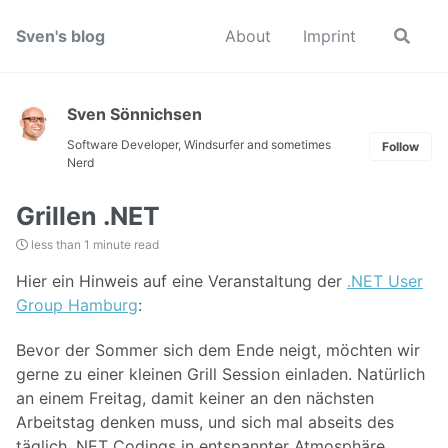
Skip
Skip
Skip
to
to
to
Sven's blog
About
Imprint
Toggle
search
primary
content
footer
navigation
Sven Sönnichsen
Software Developer, Windsurfer and sometimes
Follow
Nerd
Grillen .NET
less than 1 minute read
Hier ein Hinweis auf eine Veranstaltung der
.NET User
Group Hamburg
:
Bevor der Sommer sich dem Ende neigt, möchten wir
gerne zu einer kleinen Grill Session einladen. Natürlich
an einem Freitag, damit keiner an den nächsten
Arbeitstag denken muss, und sich mal abseits des
täglich .NET Codings in entspannter Atmosphäre