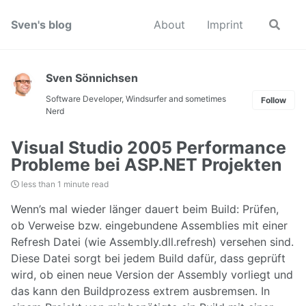
Skip
Skip
Skip
to
to
to
Sven's blog
About
Imprint
Toggle
search
primary
content
footer
navigation
Sven Sönnichsen
Software Developer, Windsurfer and sometimes
Follow
Nerd
Visual Studio 2005 Performance
Probleme bei ASP.NET Projekten
less than 1 minute read
Wenn’s mal wieder länger dauert beim Build: Prüfen,
ob Verweise bzw. eingebundene Assemblies mit einer
Refresh Datei (wie Assembly.dll.refresh) versehen sind.
Diese Datei sorgt bei jedem Build dafür, dass geprüft
wird, ob einen neue Version der Assembly vorliegt und
das kann den Buildprozess extrem ausbremsen. In