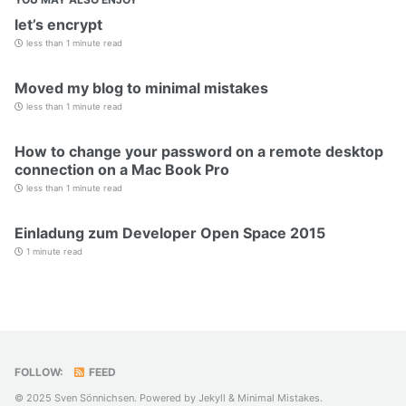
let’s encrypt
less than 1 minute read
Moved my blog to minimal mistakes
less than 1 minute read
How to change your password on a remote desktop
connection on a Mac Book Pro
less than 1 minute read
Einladung zum Developer Open Space 2015
1 minute read
FOLLOW:
FEED
© 2025 Sven Sönnichsen. Powered by
Jekyll
&
Minimal Mistakes
.